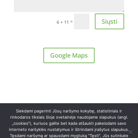
Siųsti
=
6 + 11
Google Maps
Siekdami pagerinti Jūsų naršymo kokybę, statistiniais ir
rinkodaros tikslais šioje svetainėje naudojame slapukus (angl.
„cookies“), kuriuos galite bet kada atšaukti pakeisdami savo
© 2022 UAB „ConsAliter“. Visos teisės saugomos
interneto naršyklės nustatymus ir ištrindami įrašytus slapukus.
Sukurta:
Media Map
Tęsdami naršymą ar spausdami mygtuką "Tęsti", Jūs sutinkate