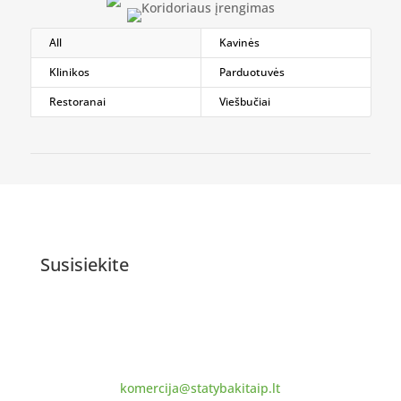
All
Kavinės
Klinikos
Parduotuvės
Restoranai
Viešbučiai
Susisiekite
UAB „ConsAliter“
Ozo g. 4-308, Vilnius
komercija@statybakitaip.lt