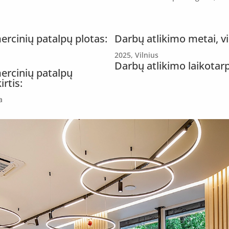
rcinių patalpų plotas:
Darbų atlikimo metai, vi
2025, Vilnius
Darbų atlikimo laikotarp
rcinių patalpų
irtis:
a