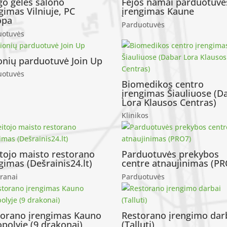
go gėlės salono
Fėjos namai parduotuvė
gimas Vilniuje, PC
įrengimas Kaune
opa
Parduotuvės
uotuvės
onių parduotuvė Join Up
uotuvės
Biomedikos centro
įrengimas Šiauliuose (D
Lora Klausos Centras)
Klinikos
tojo maisto restorano
Parduotuvės prekybos
gimas (Dešrainis24.lt)
centre atnaujinimas (PR
ranai
Parduotuvės
torano įrengimas Kauno
Restorano įrengimo dar
polyje (9 drakonai)
(Talluti)