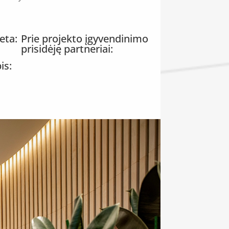
eta:
Prie projekto įgyvendinimo
prisidėję partneriai:
is: