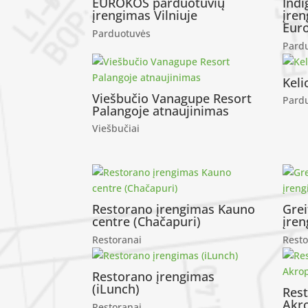
EUROKOS parduotuvių
Indi
įrengimas Vilniuje
įren
Eur
Parduotuvės
Pard
Keli
Viešbučio Vanagupe Resort
Pard
Palangoje atnaujinimas
Viešbučiai
Restorano įrengimas Kauno
Grei
centre (Chačapuri)
įren
Restoranai
Resto
Restorano įrengimas
(iLunch)
Res
Akro
Restoranai