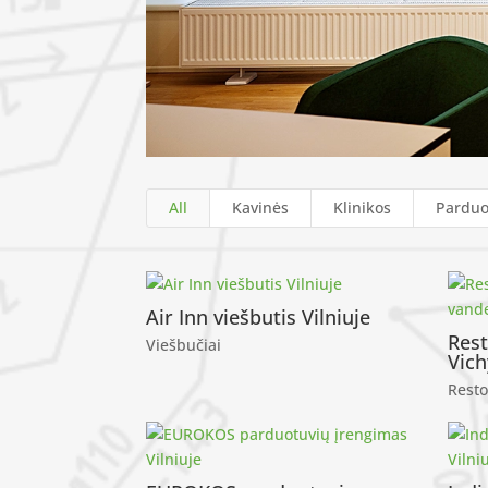
All
Kavinės
Klinikos
Parduo
Air Inn viešbutis Vilniuje
Res
Viešbučiai
Vic
Resto