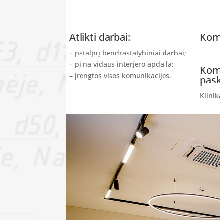
Atlikti darbai:
Kome
–
patalpų bendrastatybiniai darbai;
–
pilna vidaus interjero apdaila;
Kome
– įrengtos visos komunikacijos.
pask
Klinik