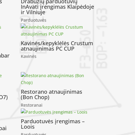
s
Drabužių parduotuvių
InAvati įrengimas Klaipėdoje
ir Vilniuje
Parduotuvės
Kavinės/kepyklėlės Crustum
atnaujinimas PC CUP
abar
Kavinės
Restorano atnaujinimas
O7)
(Bon Chop)
Restoranai
Parduotuvės įrengimas –
Loois
bai
Parduotuvės