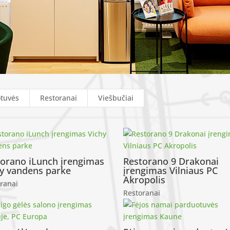
tuvės
Restoranai
Viešbučiai
torano iLunch įrengimas
Restorano 9 Drakonai
hy vandens parke
įrengimas Vilniaus PC
Akropolis
ranai
Restoranai