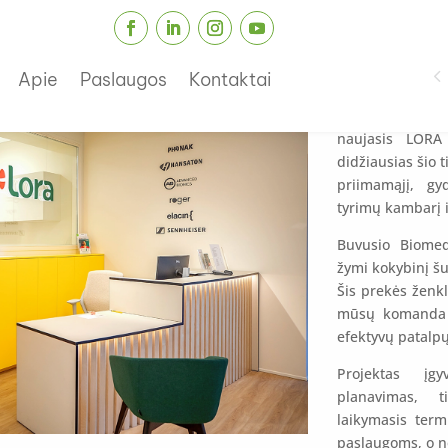
Lora Klausos
Apie
Paslaugos
Kontaktai
Dar vienas sė
naujasis LORA 
didžiausias šio 
priimamąjį, gy
tyrimų kambarį i
Buvusio Biomed
žymi kokybinį šu
Šis prekės ženkla
mūsų komanda p
efektyvų patalp
Projektas įg
planavimas, t
laikymasis term
paslaugoms, o n