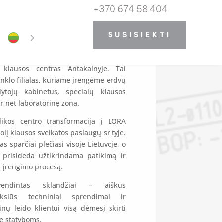
+370 674 58 404
 centras Vilniuje
SUSISIEKTI
kmingai įgyvendintas projektas –
klausos centras Antakalnyje. Tai
tinklo filialas, kuriame įrengėme erdvų
dytojų kabinetus, specialų klausos
r net laboratorinę zoną.
ikos centro transformacija į LORA
olį klausos sveikatos paslaugų srityje.
s sparčiai plečiasi visoje Lietuvoje, o
risideda užtikrindama patikimą ir
ų įrengimo procesą.
yvendintas sklandžiai – aiškus
ikslūs techniniai sprendimai ir
inų leido klientui visą dėmesį skirti
e statyboms.