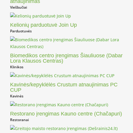
atnaujinimas
Viešbučiai
Kelionių parduotuvė Join Up
Parduotuvės
Biomedikos centro įrengimas Šiauliuose (Dabar
Lora Klausos Centras)
Klinikos
Kavinės/kepyklėlės Crustum atnaujinimas PC
CUP
Kavinės
Restorano įrengimas Kauno centre (Chačapuri)
Restoranai