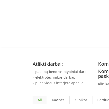
Atlikti darbai:
Kome
Kome
– patalpų bendrastatybiniai darbai;
paski
– elektrotechnikos darbai;
– pilna vidaus interjero apdaila.
Klinik
All
Kavinės
Klinikos
Parduo