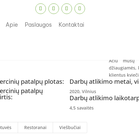
Ortodent
Džiaugiamės
Apie
Paslaugos
Kontaktai
klinika „Ortod
Mūsų iššūkis 
klinikos pat
sukurtas inte
darbai buvo į
Ačiū mūsų u
džiaugiamės, 
klientus kvieči
rcinių patalpų plotas:
Darbų atlikimo metai, vi
rcinių patalpų
2020, Vilnius
rtis:
Darbų atlikimo laikotarp
a
4,5 savaitės
tuvės
Restoranai
Viešbučiai