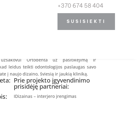
a
+370 674 58 404
 įkūrę odontologijos kliniką
Odontologijos
SUSISIEKTI
enta” Vilniuje
.
buvo per 4,5 karantino savaites atlikti šios
alpų bendrastatybinius darbus, kad
IDizainas
rjeras įgautų tikrą vaizdą. Elektrotechnikos
gyvendinti
City Light
(Apšvietimo idejos).
žsakovui Ortodenta už pasitikėjimą ir
kad leidus teikti odontologijos paslaugas savo
ate į naujo dizaino, šviesią ir jaukią kliniką.
eta:
Prie projekto įgyvendinimo
prisidėję partneriai:
is:
IDizainas – interjero įrengimas