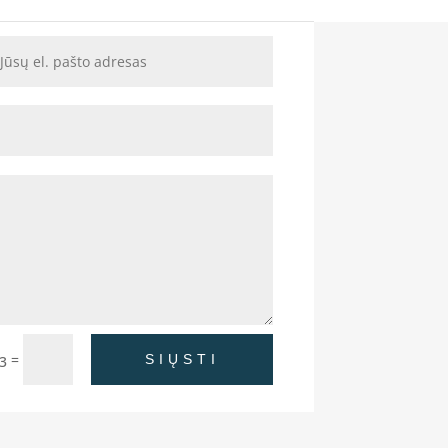
=
SIŲSTI
 3