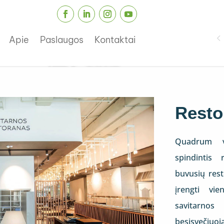
Apie
Paslaugos
Kontaktai
Resto
Quadrum v
spindintis 
buvusių res
įrengti vi
savitarnos
besisveči