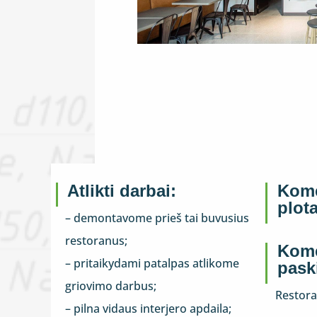
Atlikti darbai:
Kome
plot
– demontavome prieš tai buvusius
restoranus;
Kome
– pritaikydami patalpas atlikome
paski
griovimo darbus;
Restor
– pilna vidaus interjero apdaila;