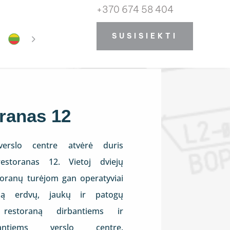
+370 674 58 404
SUSISIEKTI
ranas 12
erslo centre atvėrė duris
restoranas 12. Vietoj dviejų
toranų turėjom gan operatyviai
eną erdvų, jaukų ir patogų
 restoraną dirbantiems ir
uojantiems verslo centre.