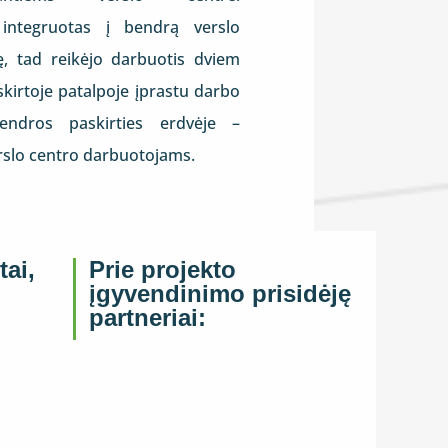
integruotas į bendrą verslo
ę, tad reikėjo darbuotis dviem
skirtoje patalpoje įprastu darbo
ndros paskirties erdvėje –
erslo centro darbuotojams.
tai,
Prie projekto
įgyvendinimo prisidėję
partneriai: