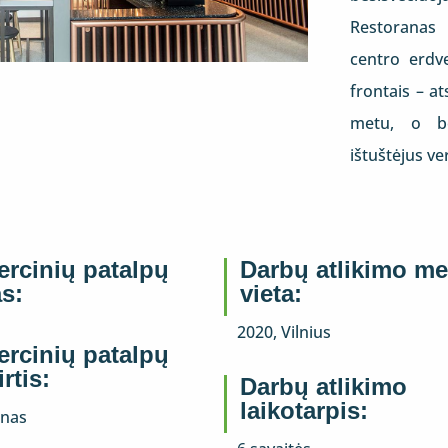
Restoranas 
centro erdv
frontais – at
metu, o be
ištuštėjus v
rcinių patalpų
Darbų atlikimo me
as:
vieta:
2020, Vilnius
rcinių patalpų
rtis:
Darbų atlikimo
laikotarpis:
anas