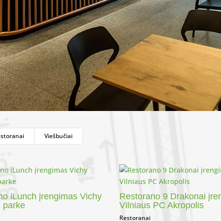
storanai
Viešbučiai
no iLunch įrengimas Vichy
Restorano 9 Drakonai įr
 parke
Vilniaus PC Akropolis
Restoranai