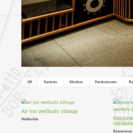
All
Kavinės
Klinikos
Parduotuvės
Re
Air Inn viešbutis Vilniuje
Restora
Viešbučiai
vandens
Restoranai