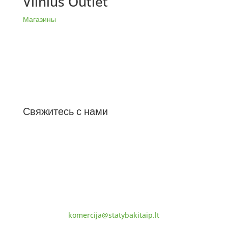
Vilnius Outlet
Магазины
Свяжитесь с нами
ЗАО «ConsAliter»
ул. Озо 4-308, Вильнюс
+370 674 58 404
komercija@statybakitaip.lt